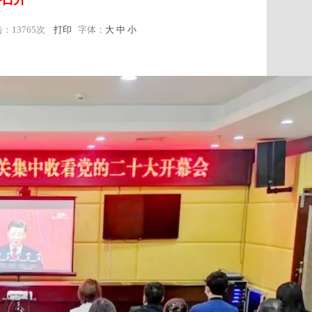
击：
13765次
打印
字体：
大
中
小