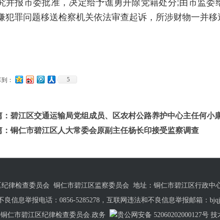
究并报市委批准，决定给予谯勇开除党籍处分;由市监委给
嫌犯罪问题移送检察机关依法审查起诉，所涉财物一并移送
5
享到：
篇：
碧江区交通运输局党组成员、区农村公路养护中心主任何小
篇：
铜仁市碧江区人大常委会原副主任杨长印接受监察调查
纪律检查委员会 铜仁市碧江区监察委员会 地址：铜仁市碧江区行政中
信息举报电话：0856-5285278，互联网违法和不良信息举报邮箱：bjqjwxj
共铜仁市碧江区纪律检查委员会.政务
贵公网安备 52060202000127号
技