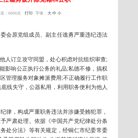
点击：
6606次
打印
字体：
大
中
小
常委会原党组成员、副主任谯勇严重违纪违法
他人订立攻守同盟，处心积虑对抗组织审查;
能影响公正执行公务的礼品;私德不修，搞权
区管理服务对象摊派费用;不正确履行工作职
法底线失守，公器私用，利用职务便利为他人
作纪律，构成严重职务违法并涉嫌受贿犯罪，
应予严肃处理。依据《中国共产党纪律处分条
政务处分法》等有关规定，经铜仁市纪委常委