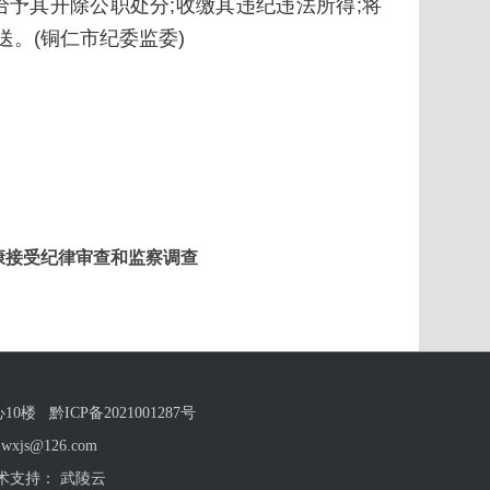
予其开除公职处分;收缴其违纪违法所得;将
。(铜仁市纪委监委)
康接受纪律审查和监察调查
心10楼
黔ICP备2021001287号
s@126.com
术支持：
武陵云