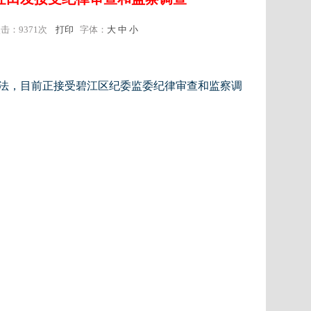
点击：
9371次
打印
字体：
大
中
小
法，目前正接受碧江区纪委监委纪律审查和监察调